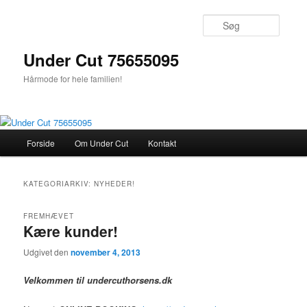
Fortsæt
Fortsæt
til
til
Søg
primært
sekundært
indhold
indhold
Under Cut 75655095
Hårmode for hele familien!
Hovedmenu
Forside
Om Under Cut
Kontakt
KATEGORIARKIV:
NYHEDER!
FREMHÆVET
Kære kunder!
Udgivet den
november 4, 2013
Velkommen til undercuthorsens.dk