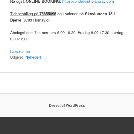
Nu også
ONLINE BOOKING
:
https://under-cut.planway.com
Tidsbestilling på
75655095
og i salonen på
Skovlunden 15 i
Bjerre
(8783 Hornsyld)
Åbningstider: Tirs-ons-tors 8.00-16.30. Fredag 8.00-17.30. Lørdag
8.00-12.00
Læs resten
→
Udgivet i
Nyheder!
Drevet af WordPress