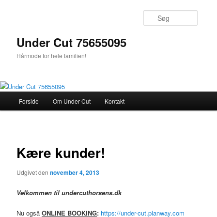
Fortsæt
til
Søg
primært
indhold
Under Cut 75655095
Hårmode for hele familien!
Hovedmenu
Forside
Om Under Cut
Kontakt
Indlægs
Kære kunder!
Udgivet den
november 4, 2013
Velkommen til undercuthorsens.dk
Nu også
ONLINE BOOKING
:
https://under-cut.planway.com